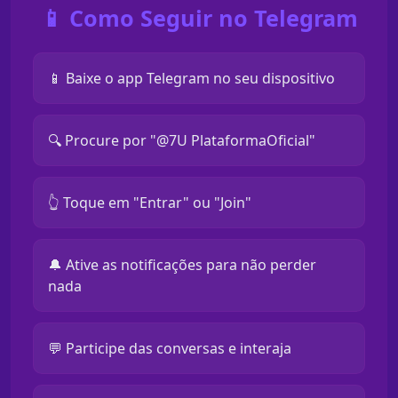
📱 Como Seguir no Telegram
📱 Baixe o app Telegram no seu dispositivo
🔍 Procure por "@7U PlataformaOficial"
👆 Toque em "Entrar" ou "Join"
🔔 Ative as notificações para não perder
nada
💬 Participe das conversas e interaja