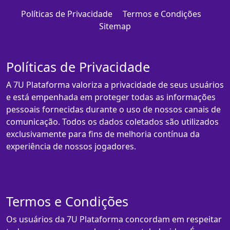
Políticas de Privacidade
Termos e Condições
Sitemap
Políticas de Privacidade
A 7U Plataforma valoriza a privacidade de seus usuários
e está empenhada em proteger todas as informações
pessoais fornecidas durante o uso de nossos canais de
comunicação. Todos os dados coletados são utilizados
exclusivamente para fins de melhoria contínua da
experiência de nossos jogadores.
Termos e Condições
Os usuários da 7U Plataforma concordam em respeitar