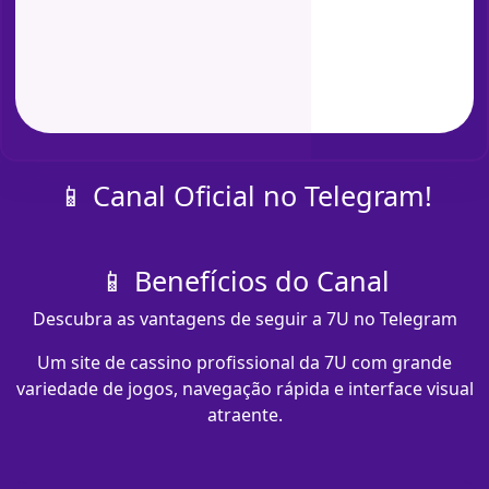
📱 Canal Oficial no Telegram!
📱 Benefícios do Canal
Descubra as vantagens de seguir a 7U no Telegram
Um site de cassino profissional da 7U com grande
variedade de jogos, navegação rápida e interface visual
atraente.