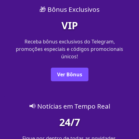
🎁 Bônus Exclusivos
VIP
Receba bônus exclusivos do Telegram,
promoções especiais e códigos promocionais
únicos!
Ver Bônus
📢 Notícias em Tempo Real
24/7
Fique por dentro de todas as novidades,