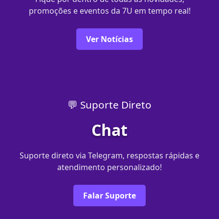
promoções e eventos da 7U em tempo real!
Ver Notícias
💬 Suporte Direto
Chat
Suporte direto via Telegram, respostas rápidas e
atendimento personalizado!
Falar Suporte