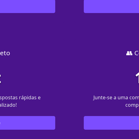
reto
👥 
t
espostas rápidas e
Junte-se a uma com
lizado!
compa
e