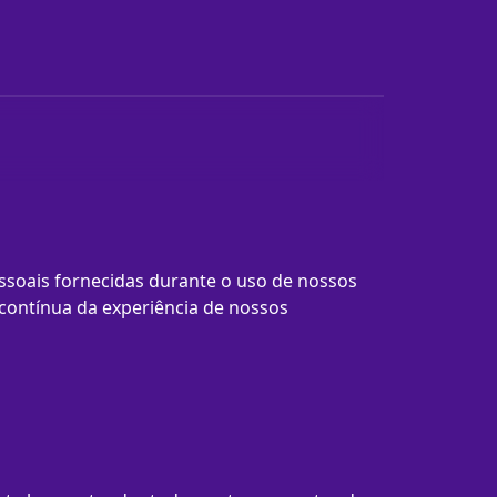
ssoais fornecidas durante o uso de nossos
 contínua da experiência de nossos