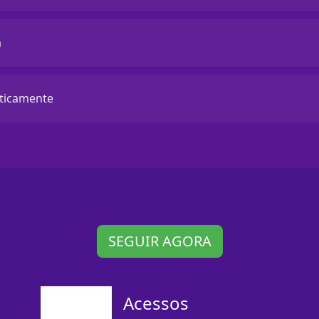
a
aticamente
SEGUIR AGORA
Acessos