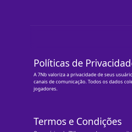
Políticas de Privacida
A 7Nb valoriza a privacidade de seus usuár
canais de comunicação. Todos os dados cole
jogadores.
Termos e Condições