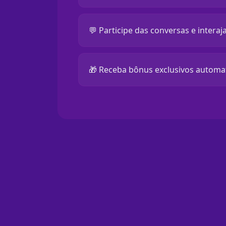
💬 Participe das conversas e interaj
🎁 Receba bônus exclusivos autom