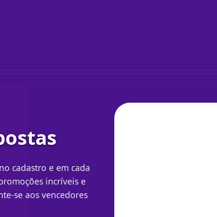
postas
no cadastro e em cada
promoções incríveis e
unte-se aos vencedores