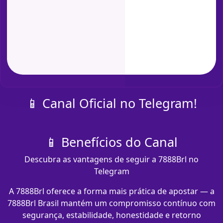
📱 Canal Oficial no Telegram!
📱 Benefícios do Canal
Descubra as vantagens de seguir a 7888Brl no
Telegram
A 7888Brl oferece a forma mais prática de apostar — a
7888Brl Brasil mantém um compromisso contínuo com
segurança, estabilidade, honestidade e retorno