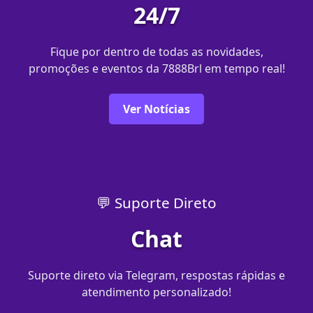
24/7
Fique por dentro de todas as novidades,
promoções e eventos da 7888Brl em tempo real!
Ver Notícias
💬 Suporte Direto
Chat
Suporte direto via Telegram, respostas rápidas e
atendimento personalizado!