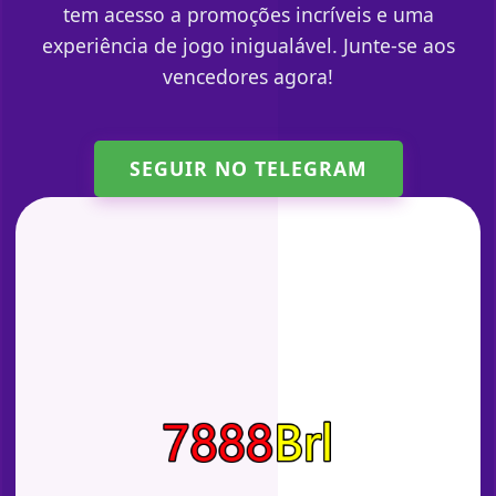
tem acesso a promoções incríveis e uma
experiência de jogo inigualável. Junte-se aos
vencedores agora!
SEGUIR NO TELEGRAM