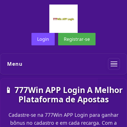
Login
Registrar-se
Menu
📱 777Win APP Login A Melhor
Plataforma de Apostas
Cadastre-se na 777Win APP Login para ganhar
bônus no cadastro e em cada recarga. Com a