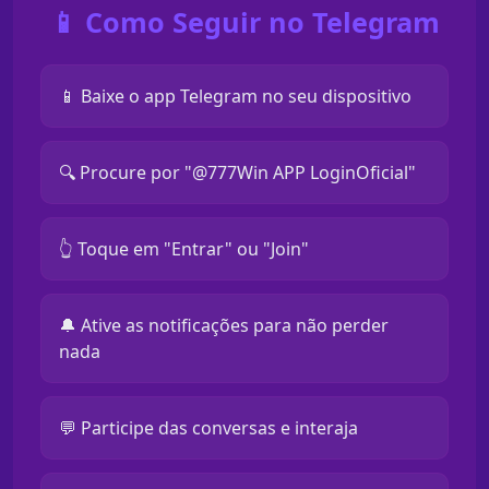
📱 Como Seguir no Telegram
📱 Baixe o app Telegram no seu dispositivo
🔍 Procure por "@777Win APP LoginOficial"
👆 Toque em "Entrar" ou "Join"
🔔 Ative as notificações para não perder
nada
💬 Participe das conversas e interaja