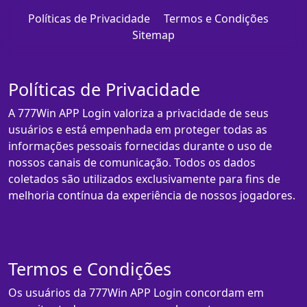
Políticas de Privacidade
Termos e Condições
Sitemap
Políticas de Privacidade
A 777Win APP Login valoriza a privacidade de seus
usuários e está empenhada em proteger todas as
informações pessoais fornecidas durante o uso de
nossos canais de comunicação. Todos os dados
coletados são utilizados exclusivamente para fins de
melhoria contínua da experiência de nossos jogadores.
Termos e Condições
Os usuários da 777Win APP Login concordam em