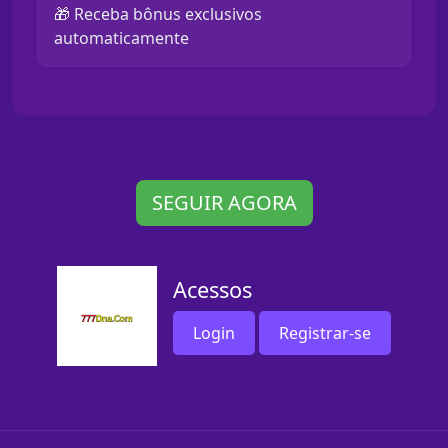
🎁 Receba bônus exclusivos
automaticamente
SEGUIR AGORA
Acessos
Login
Registrar-se