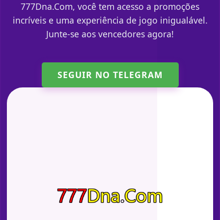
777Dna.Com, você tem acesso a promoções
incríveis e uma experiência de jogo inigualável.
Junte-se aos vencedores agora!
SEGUIR NO TELEGRAM