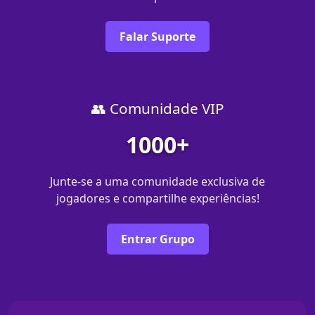
Falar Suporte
👥 Comunidade VIP
1000+
Junte-se a uma comunidade exclusiva de
jogadores e compartilhe experiências!
Entrar Grupo