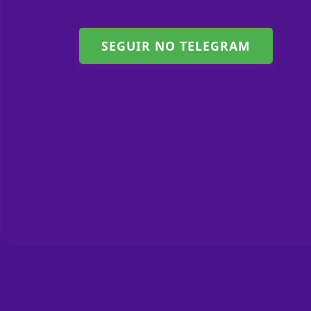
SEGUIR NO TELEGRAM