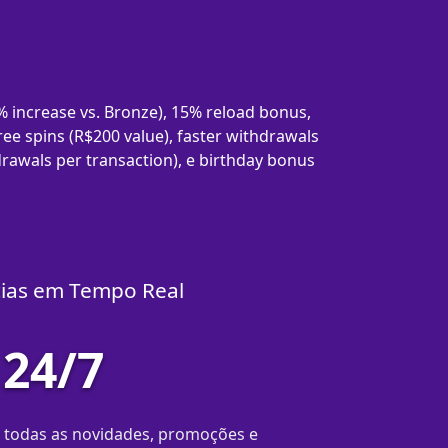
0% increase vs. Bronze), 15% reload bonus,
ee spins (R$200 value), faster withdrawals
drawals per transaction), e birthday bonus
cias em Tempo Real
24/7
e todas as novidades, promoções e