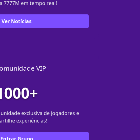
a 7777M em tempo real!
Ver Notícias
Comunidade VIP
1000+
unidade exclusiva de jogadores e
rtilhe experiências!
Entrar Grupo