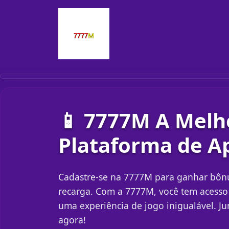
📱 7777M A Melh
Plataforma de A
Cadastre-se na 7777M para ganhar bôn
recarga. Com a 7777M, você tem acesso 
uma experiência de jogo inigualável. J
agora!