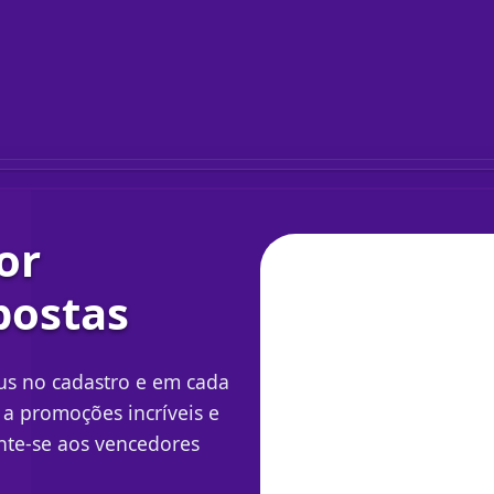
or
postas
us no cadastro e em cada
a promoções incríveis e
unte-se aos vencedores