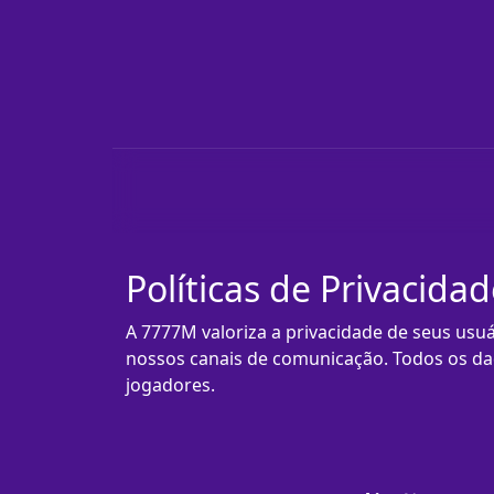
Políticas de Privacida
A 7777M valoriza a privacidade de seus us
nossos canais de comunicação. Todos os dad
jogadores.