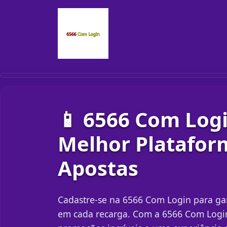
📱 6566 Com Log
Melhor Platafor
Apostas
Cadastre-se na 6566 Com Login para ga
em cada recarga. Com a 6566 Com Login