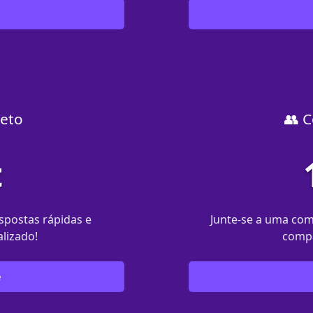
reto
👥 
t
espostas rápidas e
Junte-se a uma com
lizado!
compa
e