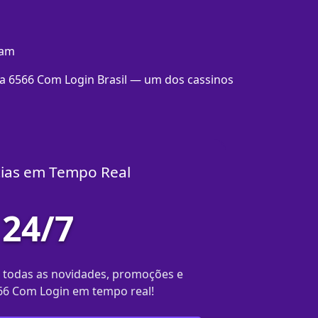
ram
ma 6566 Com Login Brasil — um dos cassinos
cias em Tempo Real
24/7
e todas as novidades, promoções e
66 Com Login em tempo real!