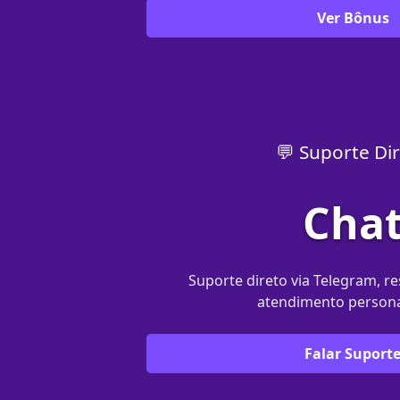
Ver Bônus
💬 Suporte Di
Cha
Suporte direto via Telegram, r
atendimento persona
Falar Suport