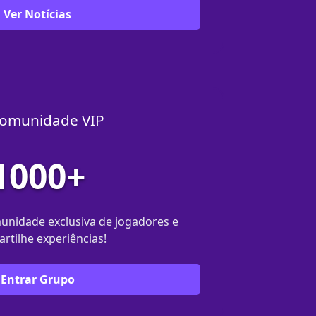
Ver Notícias
Comunidade VIP
1000+
unidade exclusiva de jogadores e
rtilhe experiências!
Entrar Grupo