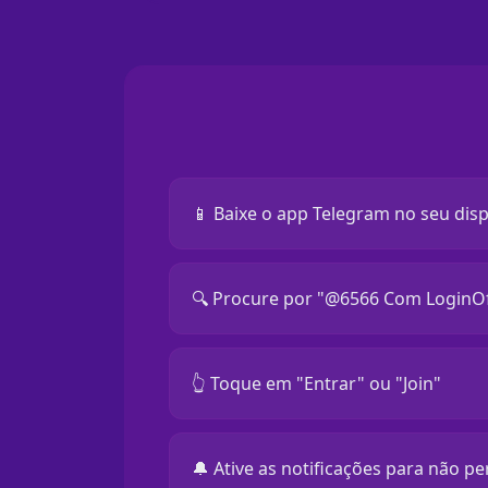
📱 Baixe o app Telegram no seu disp
🔍 Procure por "@6566 Com LoginOfi
👆 Toque em "Entrar" ou "Join"
🔔 Ative as notificações para não p