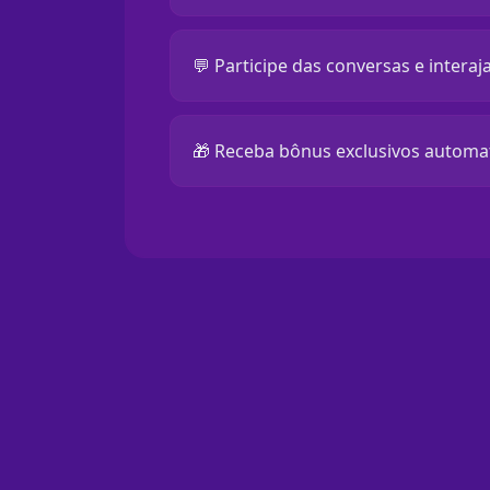
💬 Participe das conversas e interaj
🎁 Receba bônus exclusivos autom