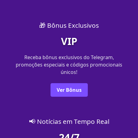
🎁 Bônus Exclusivos
VIP
Receba bônus exclusivos do Telegram,
promoções especiais e códigos promocionais
únicos!
Ver Bônus
📢 Notícias em Tempo Real
24/7