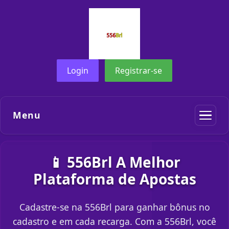
Login
Registrar-se
Menu
📱 556Brl A Melhor
Plataforma de Apostas
Cadastre-se na 556Brl para ganhar bônus no
cadastro e em cada recarga. Com a 556Brl, você