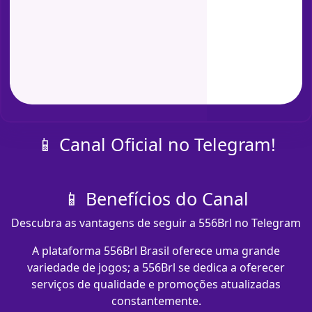
📱 Canal Oficial no Telegram!
📱 Benefícios do Canal
Descubra as vantagens de seguir a 556Brl no Telegram
A plataforma 556Brl Brasil oferece uma grande
variedade de jogos; a 556Brl se dedica a oferecer
serviços de qualidade e promoções atualizadas
constantemente.