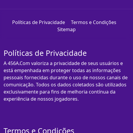
Políticas de Privacidade
Termos e Condições
Sitemap
Políticas de Privacidade
A 456A.Com valoriza a privacidade de seus usuários e
está empenhada em proteger todas as informações
pessoais fornecidas durante o uso de nossos canais de
comunicação. Todos os dados coletados são utilizados
exclusivamente para fins de melhoria contínua da
experiência de nossos jogadores.
Termos e Condições