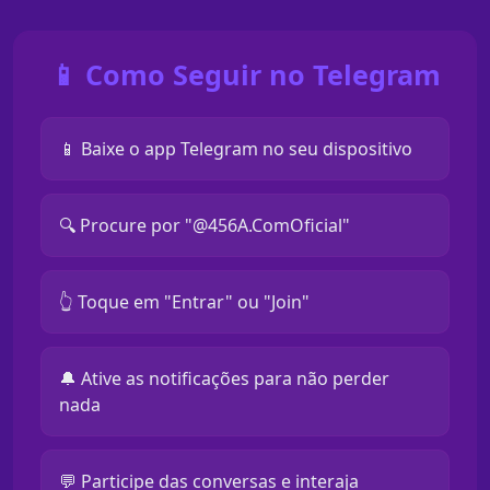
📱 Como Seguir no Telegram
📱 Baixe o app Telegram no seu dispositivo
🔍 Procure por "@456A.ComOficial"
👆 Toque em "Entrar" ou "Join"
🔔 Ative as notificações para não perder
nada
💬 Participe das conversas e interaja