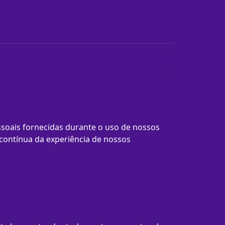
ssoais fornecidas durante o uso de nossos
 contínua da experiência de nossos