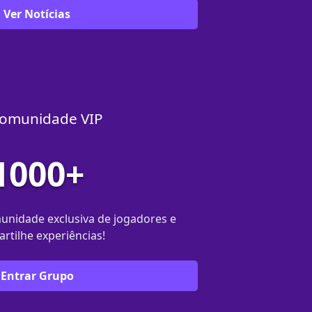
Ver Notícias
Comunidade VIP
1000+
unidade exclusiva de jogadores e
rtilhe experiências!
Entrar Grupo