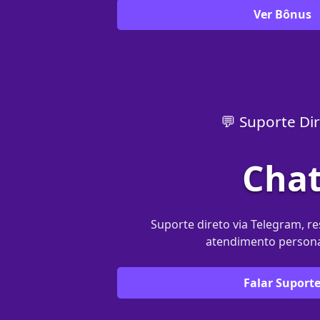
Ver Bônus
💬 Suporte Di
Cha
Suporte direto via Telegram, r
atendimento persona
Falar Suport