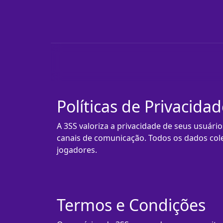
Políticas de Privacida
A 3SS valoriza a privacidade de seus usuár
canais de comunicação. Todos os dados cole
jogadores.
Termos e Condições