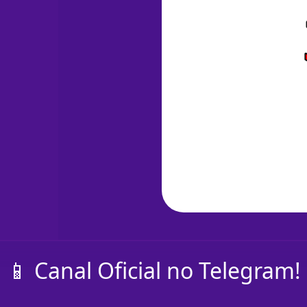
📱 Canal Oficial no Telegram!