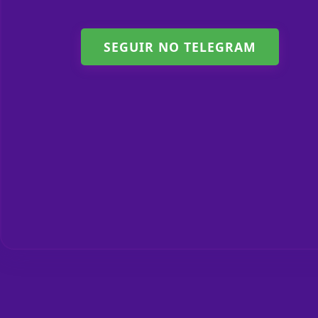
SEGUIR NO TELEGRAM