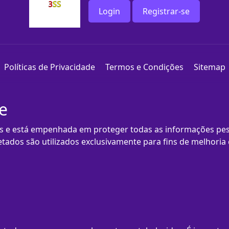
Login
Registrar-se
Políticas de Privacidade
Termos e Condições
Sitemap
de
ios e está empenhada em proteger todas as informações pe
tados são utilizados exclusivamente para fins de melhoria