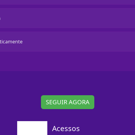
a
aticamente
SEGUIR AGORA
Acessos