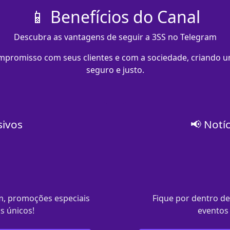
📱 Benefícios do Canal
Descubra as vantagens de seguir a 3SS no Telegram
promisso com seus clientes e com a sociedade, criando u
seguro e justo.
sivos
📢 Notí
m, promoções especiais
Fique por dentro d
s únicos!
eventos