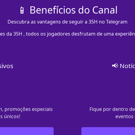
📱 Benefícios do Canal
Descubra as vantagens de seguir a 35H no Telegram
s da 35H , todos os jogadores desfrutam de uma experiênci
sivos
📢 Notí
m, promoções especiais
Fique por dentro d
s únicos!
eventos