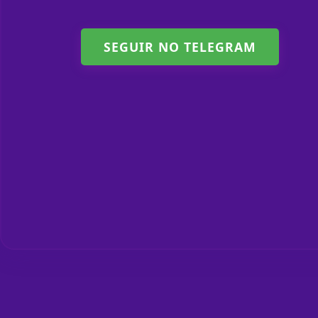
SEGUIR NO TELEGRAM