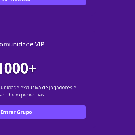
Comunidade VIP
1000+
unidade exclusiva de jogadores e
rtilhe experiências!
Entrar Grupo