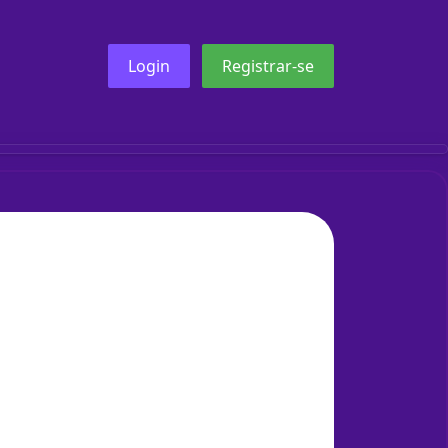
Login
Registrar-se